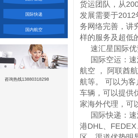
货运团队，从2
发展需要于201
国际快递
务网络完善，讲
国内航空
样的服务及超低
速汇星国际优
国际空运：速汇
航空 ， 阿联酋
咨询热线
13880318298
航等。 可以为
车辆，可以提供
家海外代理，可以
国际快递：速汇星
港DHL、FED
区。渠道优势明